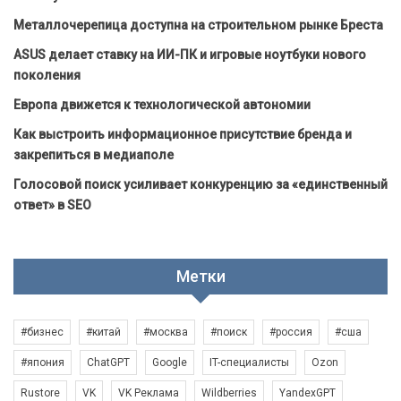
Металлочерепица доступна на строительном рынке Бреста
ASUS делает ставку на ИИ-ПК и игровые ноутбуки нового
поколения
Европа движется к технологической автономии
Как выстроить информационное присутствие бренда и
закрепиться в медиаполе
Голосовой поиск усиливает конкуренцию за «единственный
ответ» в SEO
Метки
#бизнес
#китай
#москва
#поиск
#россия
#сша
#япония
ChatGPT
Google
IT-специалисты
Ozon
Rustore
VK
VK Реклама
Wildberries
YandexGPT