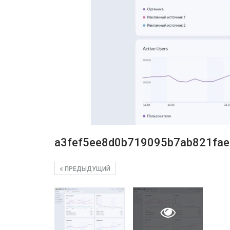
a3fef5ee8d0b719095b7ab821fa
ПРЕДЫДУЩИЙ