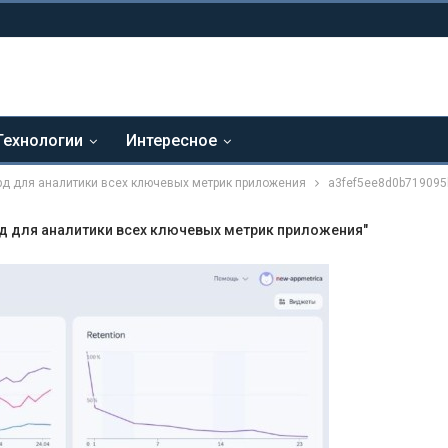
Технологии
Интересное
рд для аналитики всех ключевых метрик приложения
a3fef5ee8d0b719095
рд для аналитики всех ключевых метрик приложения"