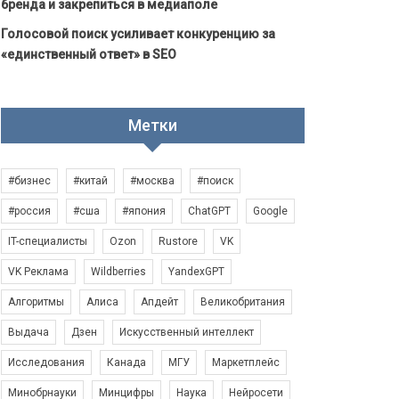
бренда и закрепиться в медиаполе
Голосовой поиск усиливает конкуренцию за
«единственный ответ» в SEO
Метки
#бизнес
#китай
#москва
#поиск
#россия
#сша
#япония
ChatGPT
Google
IT-специалисты
Ozon
Rustore
VK
VK Реклама
Wildberries
YandexGPT
Алгоритмы
Алиса
Апдейт
Великобритания
Выдача
Дзен
Искусственный интеллект
Исследования
Канада
МГУ
Маркетплейс
Минобрнауки
Минцифры
Наука
Нейросети