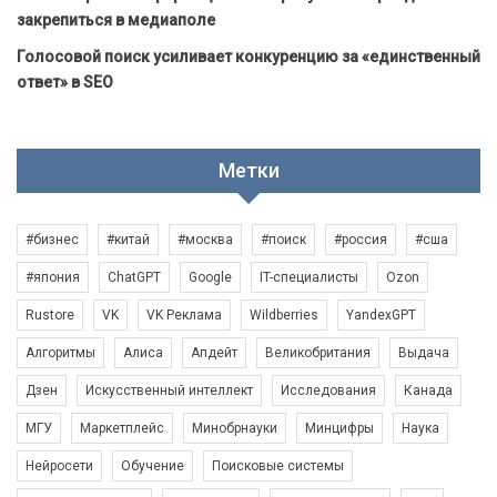
закрепиться в медиаполе
Голосовой поиск усиливает конкуренцию за «единственный
ответ» в SEO
Метки
#бизнес
#китай
#москва
#поиск
#россия
#сша
#япония
ChatGPT
Google
IT-специалисты
Ozon
Rustore
VK
VK Реклама
Wildberries
YandexGPT
Алгоритмы
Алиса
Апдейт
Великобритания
Выдача
Дзен
Искусственный интеллект
Исследования
Канада
МГУ
Маркетплейс
Минобрнауки
Минцифры
Наука
Нейросети
Обучение
Поисковые системы