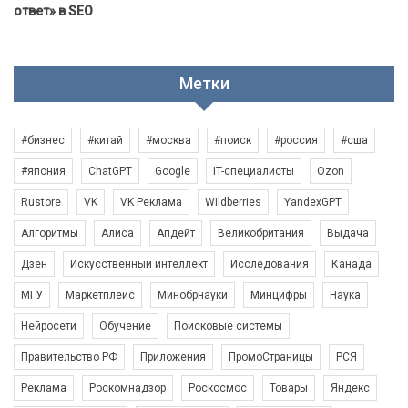
ответ» в SEO
Метки
#бизнес
#китай
#москва
#поиск
#россия
#сша
#япония
ChatGPT
Google
IT-специалисты
Ozon
Rustore
VK
VK Реклама
Wildberries
YandexGPT
Алгоритмы
Алиса
Апдейт
Великобритания
Выдача
Дзен
Искусственный интеллект
Исследования
Канада
МГУ
Маркетплейс
Минобрнауки
Минцифры
Наука
Нейросети
Обучение
Поисковые системы
Правительство РФ
Приложения
ПромоСтраницы
РСЯ
Реклама
Роскомнадзор
Роскосмос
Товары
Яндекс