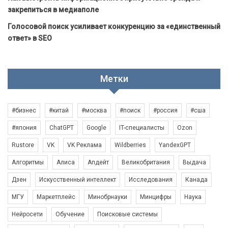
закрепиться в медиаполе
Голосовой поиск усиливает конкуренцию за «единственный
ответ» в SEO
Метки
#бизнес
#китай
#москва
#поиск
#россия
#сша
#япония
ChatGPT
Google
IT-специалисты
Ozon
Rustore
VK
VK Реклама
Wildberries
YandexGPT
Алгоритмы
Алиса
Апдейт
Великобритания
Выдача
Дзен
Искусственный интеллект
Исследования
Канада
МГУ
Маркетплейс
Минобрнауки
Минцифры
Наука
Нейросети
Обучение
Поисковые системы