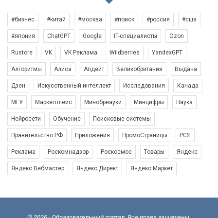
#бизнес
#китай
#москва
#поиск
#россия
#сша
#япония
ChatGPT
Google
IT-специалисты
Ozon
Rustore
VK
VK Реклама
Wildberries
YandexGPT
Алгоритмы
Алиса
Апдейт
Великобритания
Выдача
Дзен
Искусственный интеллект
Исследования
Канада
МГУ
Маркетплейс
Минобрнауки
Минцифры
Наука
Нейросети
Обучение
Поисковые системы
Правительство РФ
Приложения
ПромоСтраницы
РСЯ
Реклама
Роскомнадзор
Роскосмос
Товары
Яндекс
Яндекс.Вебмастер
Яндекс.Директ
Яндекс.Маркет
© 2026 - Образовательный портал. Все права защищены.