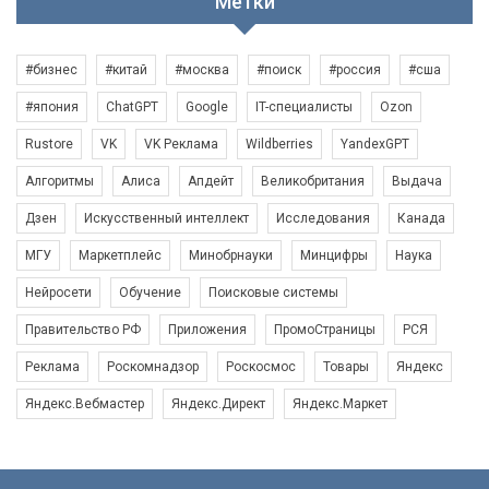
Метки
#бизнес
#китай
#москва
#поиск
#россия
#сша
#япония
ChatGPT
Google
IT-специалисты
Ozon
Rustore
VK
VK Реклама
Wildberries
YandexGPT
Алгоритмы
Алиса
Апдейт
Великобритания
Выдача
Дзен
Искусственный интеллект
Исследования
Канада
МГУ
Маркетплейс
Минобрнауки
Минцифры
Наука
Нейросети
Обучение
Поисковые системы
Правительство РФ
Приложения
ПромоСтраницы
РСЯ
Реклама
Роскомнадзор
Роскосмос
Товары
Яндекс
Яндекс.Вебмастер
Яндекс.Директ
Яндекс.Маркет