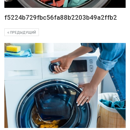
f5224b729fbc56fa88b2203b49a2ffb2
ПРЕДЫДУЩИЙ