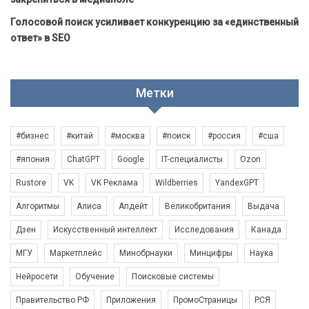
Голосовой поиск усиливает конкуренцию за «единственный
ответ» в SEO
Метки
#бизнес
#китай
#москва
#поиск
#россия
#сша
#япония
ChatGPT
Google
IT-специалисты
Ozon
Rustore
VK
VK Реклама
Wildberries
YandexGPT
Алгоритмы
Алиса
Апдейт
Великобритания
Выдача
Дзен
Искусственный интеллект
Исследования
Канада
МГУ
Маркетплейс
Минобрнауки
Минцифры
Наука
Нейросети
Обучение
Поисковые системы
Правительство РФ
Приложения
ПромоСтраницы
РСЯ