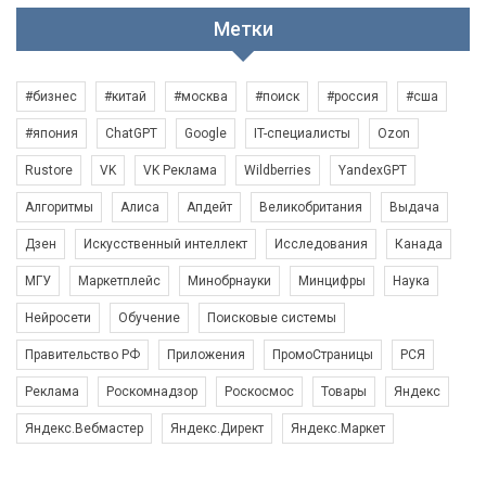
Метки
#бизнес
#китай
#москва
#поиск
#россия
#сша
#япония
ChatGPT
Google
IT-специалисты
Ozon
Rustore
VK
VK Реклама
Wildberries
YandexGPT
Алгоритмы
Алиса
Апдейт
Великобритания
Выдача
Дзен
Искусственный интеллект
Исследования
Канада
МГУ
Маркетплейс
Минобрнауки
Минцифры
Наука
Нейросети
Обучение
Поисковые системы
Правительство РФ
Приложения
ПромоСтраницы
РСЯ
Реклама
Роскомнадзор
Роскосмос
Товары
Яндекс
Яндекс.Вебмастер
Яндекс.Директ
Яндекс.Маркет