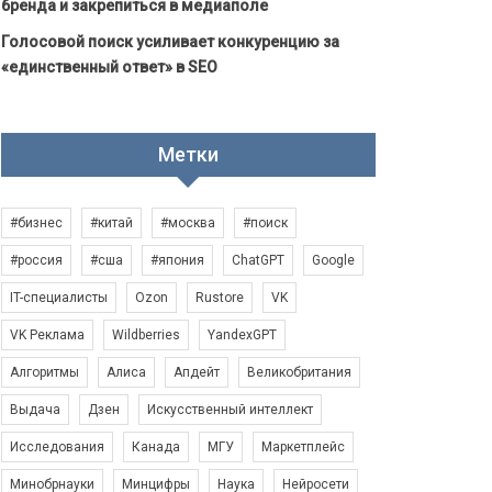
бренда и закрепиться в медиаполе
Голосовой поиск усиливает конкуренцию за
«единственный ответ» в SEO
Метки
#бизнес
#китай
#москва
#поиск
#россия
#сша
#япония
ChatGPT
Google
IT-специалисты
Ozon
Rustore
VK
VK Реклама
Wildberries
YandexGPT
Алгоритмы
Алиса
Апдейт
Великобритания
Выдача
Дзен
Искусственный интеллект
Исследования
Канада
МГУ
Маркетплейс
Минобрнауки
Минцифры
Наука
Нейросети