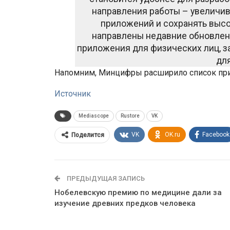
направления работы – увеличив
приложений и сохранять высо
направлены недавние обновлени
приложения для физических лиц, з
дл
Напомним, Минцифры расширило список прил
Источник
Mediascope
Rustore
VK
VK
OK.ru
Facebook
Поделится
ПРЕДЫДУЩАЯ ЗАПИСЬ
Нобелевскую премию по медицине дали за
изучение древних предков человека