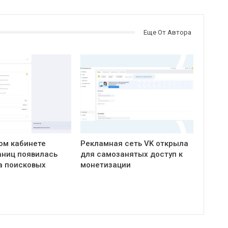
Еще От Автора
ом кабинете
Рекламная сеть VK открыла
ниц появилась
для самозанятых доступ к
а поисковых
монетизации