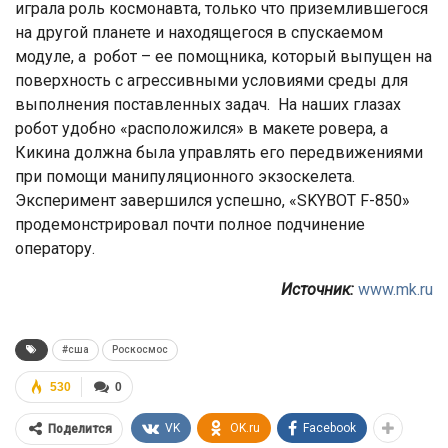
играла роль космонавта, только что приземлившегося
на другой планете и находящегося в спускаемом
модуле, а робот – ее помощника, который выпущен на
поверхность с агрессивными условиями среды для
выполнения поставленных задач. На наших глазах
робот удобно «расположился» в макете ровера, а
Кикина должна была управлять его передвижениями
при помощи манипуляционного экзоскелета.
Эксперимент завершился успешно, «SKYBOT F-850»
продемонстрировал почти полное подчинение
оператору.
Источник:
www.mk.ru
#сша
Роскосмос
530
0
VK
OK.ru
Facebook
Поделится