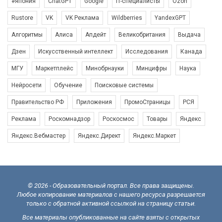
#япония
ChatGPT
Google
IT-специалисты
Ozon
Rustore
VK
VK Реклама
Wildberries
YandexGPT
Алгоритмы
Алиса
Апдейт
Великобритания
Выдача
Дзен
Искусственный интеллект
Исследования
Канада
МГУ
Маркетплейс
Минобрнауки
Минцифры
Наука
Нейросети
Обучение
Поисковые системы
Правительство РФ
Приложения
ПромоСтраницы
РСЯ
Реклама
Роскомнадзор
Роскосмос
Товары
Яндекс
Яндекс.Вебмастер
Яндекс.Директ
Яндекс.Маркет
© 2026 - Образовательный портал. Все права защищены.
Любое копирование материалов с нашего ресурса разрешается
только с обратной активной ссылкой на страницу статьи.
Все материалы опубликованные на сайте взяты с открытых