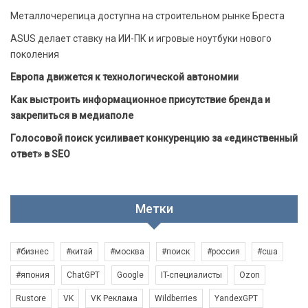
Металлочерепица доступна на строительном рынке Бреста
ASUS делает ставку на ИИ-ПК и игровые ноутбуки нового
поколения
Европа движется к технологической автономии
Как выстроить информационное присутствие бренда и
закрепиться в медиаполе
Голосовой поиск усиливает конкуренцию за «единственный
ответ» в SEO
Метки
#бизнес
#китай
#москва
#поиск
#россия
#сша
#япония
ChatGPT
Google
IT-специалисты
Ozon
Rustore
VK
VK Реклама
Wildberries
YandexGPT