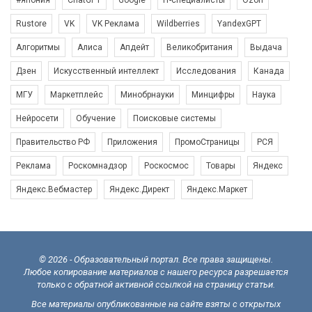
#япония
ChatGPT
Google
IT-специалисты
Ozon
Rustore
VK
VK Реклама
Wildberries
YandexGPT
Алгоритмы
Алиса
Апдейт
Великобритания
Выдача
Дзен
Искусственный интеллект
Исследования
Канада
МГУ
Маркетплейс
Минобрнауки
Минцифры
Наука
Нейросети
Обучение
Поисковые системы
Правительство РФ
Приложения
ПромоСтраницы
РСЯ
Реклама
Роскомнадзор
Роскосмос
Товары
Яндекс
Яндекс.Вебмастер
Яндекс.Директ
Яндекс.Маркет
© 2026 - Образовательный портал. Все права защищены.
Любое копирование материалов с нашего ресурса разрешается
только с обратной активной ссылкой на страницу статьи.
Все материалы опубликованные на сайте взяты с открытых