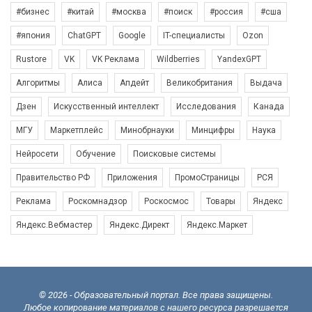
#бизнес
#китай
#москва
#поиск
#россия
#сша
#япония
ChatGPT
Google
IT-специалисты
Ozon
Rustore
VK
VK Реклама
Wildberries
YandexGPT
Алгоритмы
Алиса
Апдейт
Великобритания
Выдача
Дзен
Искусственный интеллект
Исследования
Канада
МГУ
Маркетплейс
Минобрнауки
Минцифры
Наука
Нейросети
Обучение
Поисковые системы
Правительство РФ
Приложения
ПромоСтраницы
РСЯ
Реклама
Роскомнадзор
Роскосмос
Товары
Яндекс
Яндекс.Вебмастер
Яндекс.Директ
Яндекс.Маркет
© 2026 - Образовательный портал. Все права защищены.
Любое копирование материалов с нашего ресурса разрешается