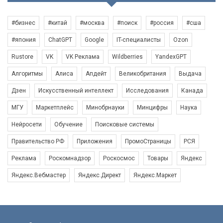
#бизнес
#китай
#москва
#поиск
#россия
#сша
#япония
ChatGPT
Google
IT-специалисты
Ozon
Rustore
VK
VK Реклама
Wildberries
YandexGPT
Алгоритмы
Алиса
Апдейт
Великобритания
Выдача
Дзен
Искусственный интеллект
Исследования
Канада
МГУ
Маркетплейс
Минобрнауки
Минцифры
Наука
Нейросети
Обучение
Поисковые системы
Правительство РФ
Приложения
ПромоСтраницы
РСЯ
Реклама
Роскомнадзор
Роскосмос
Товары
Яндекс
Яндекс.Вебмастер
Яндекс.Директ
Яндекс.Маркет