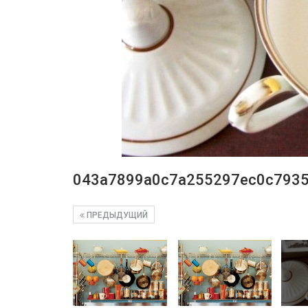
043a7899a0c7a255297ec0c793
ПРЕДЫДУЩИЙ