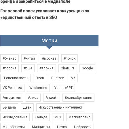
бренда и закрепиться в медиаполе
Голосовой поиск усиливает конкуренцию за
«единственный ответ» в SEO
Метки
#бизнес
#китай
#москва
#поиск
#россия
#сша
#япония
ChatGPT
Google
IT-специалисты
Ozon
Rustore
VK
VK Реклама
Wildberries
YandexGPT
Алгоритмы
Алиса
Апдейт
Великобритания
Выдача
Дзен
Искусственный интеллект
Исследования
Канада
МГУ
Маркетплейс
Минобрнауки
Минцифры
Наука
Нейросети