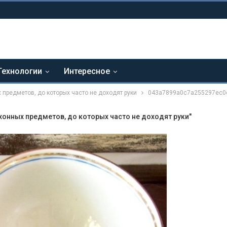
Технологии
Интересное
 предметов, до которых часто не доходят руки
043a7899a0c7a255297ec0
хонных предметов, до которых часто не доходят руки"