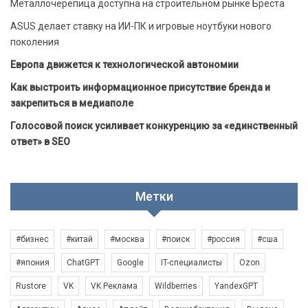
Металлочерепица доступна на строительном рынке Бреста
ASUS делает ставку на ИИ-ПК и игровые ноутбуки нового
поколения
Европа движется к технологической автономии
Как выстроить информационное присутствие бренда и
закрепиться в медиаполе
Голосовой поиск усиливает конкуренцию за «единственный
ответ» в SEO
Метки
#бизнес
#китай
#москва
#поиск
#россия
#сша
#япония
ChatGPT
Google
IT-специалисты
Ozon
Rustore
VK
VK Реклама
Wildberries
YandexGPT