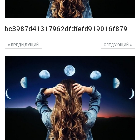
bc3987d41317962dfdfefd919016f879
ПРЕДЫДУЩИЙ
СЛЕДУЮЩИЙ