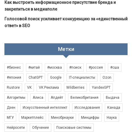
Как выстроить информационное присутствие бренда и
закрепиться в медиаполе
Голосовой поиск усиливает конкуренцию за «единственный
ответ» в SEO
Метки
#бизнес
#китай
#москва
#поиск
#россия
#сша
#япония
ChatGPT
Google
IT-специалисты
Ozon
Rustore
VK
VK Реклама
Wildberries
YandexGPT
Алгоритмы
Алиса
Апдейт
Великобритания
Выдача
Дзен
Искусственный интеллект
Исследования
Канада
МГУ
Маркетплейс
Минобрнауки
Минцифры
Наука
Нейросети
Обучение
Поисковые системы