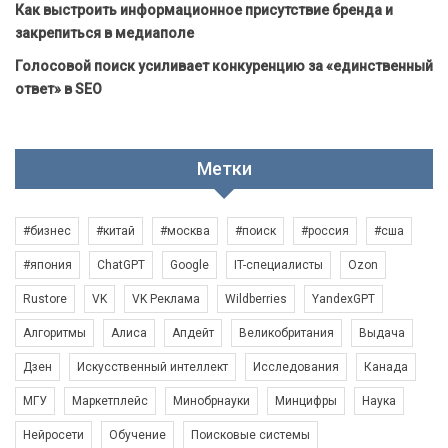
Как выстроить информационное присутствие бренда и
закрепиться в медиаполе
Голосовой поиск усиливает конкуренцию за «единственный
ответ» в SEO
Метки
#бизнес
#китай
#москва
#поиск
#россия
#сша
#япония
ChatGPT
Google
IT-специалисты
Ozon
Rustore
VK
VK Реклама
Wildberries
YandexGPT
Алгоритмы
Алиса
Апдейт
Великобритания
Выдача
Дзен
Искусственный интеллект
Исследования
Канада
МГУ
Маркетплейс
Минобрнауки
Минцифры
Наука
Нейросети
Обучение
Поисковые системы