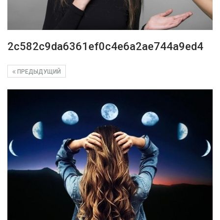
2c582c9da6361ef0c4e6a2ae744a9ed4
ПРЕДЫДУЩИЙ