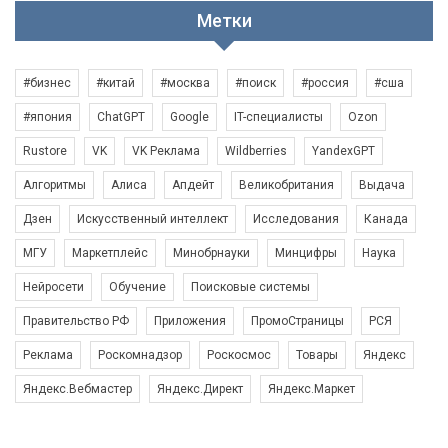
Метки
#бизнес
#китай
#москва
#поиск
#россия
#сша
#япония
ChatGPT
Google
IT-специалисты
Ozon
Rustore
VK
VK Реклама
Wildberries
YandexGPT
Алгоритмы
Алиса
Апдейт
Великобритания
Выдача
Дзен
Искусственный интеллект
Исследования
Канада
МГУ
Маркетплейс
Минобрнауки
Минцифры
Наука
Нейросети
Обучение
Поисковые системы
Правительство РФ
Приложения
ПромоСтраницы
РСЯ
Реклама
Роскомнадзор
Роскосмос
Товары
Яндекс
Яндекс.Вебмастер
Яндекс.Директ
Яндекс.Маркет