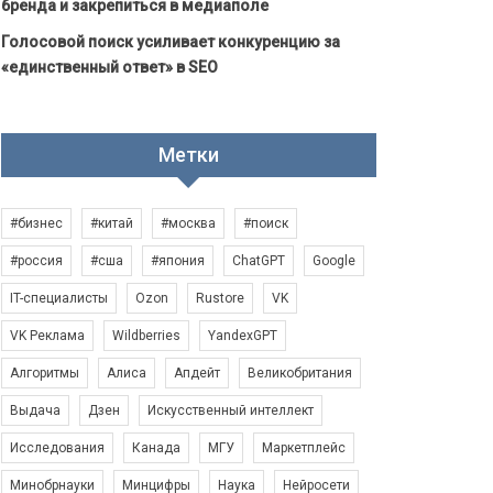
бренда и закрепиться в медиаполе
Голосовой поиск усиливает конкуренцию за
«единственный ответ» в SEO
Метки
#бизнес
#китай
#москва
#поиск
#россия
#сша
#япония
ChatGPT
Google
IT-специалисты
Ozon
Rustore
VK
VK Реклама
Wildberries
YandexGPT
Алгоритмы
Алиса
Апдейт
Великобритания
Выдача
Дзен
Искусственный интеллект
Исследования
Канада
МГУ
Маркетплейс
Минобрнауки
Минцифры
Наука
Нейросети