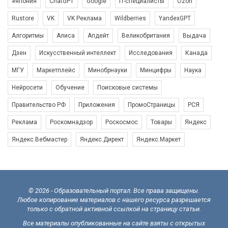
#япония
ChatGPT
Google
IT-специалисты
Ozon
Rustore
VK
VK Реклама
Wildberries
YandexGPT
Алгоритмы
Алиса
Апдейт
Великобритания
Выдача
Дзен
Искусственный интеллект
Исследования
Канада
МГУ
Маркетплейс
Минобрнауки
Минцифры
Наука
Нейросети
Обучение
Поисковые системы
Правительство РФ
Приложения
ПромоСтраницы
РСЯ
Реклама
Роскомнадзор
Роскосмос
Товары
Яндекс
Яндекс.Вебмастер
Яндекс.Директ
Яндекс.Маркет
© 2026 - Образовательный портал. Все права защищены.
Любое копирование материалов с нашего ресурса разрешается
только с обратной активной ссылкой на страницу статьи.
Все материалы опубликованные на сайте взяты с открытых