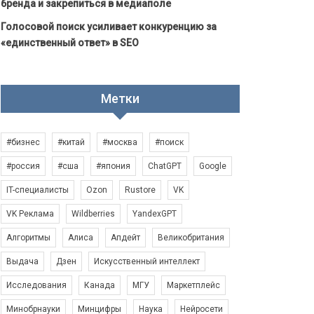
бренда и закрепиться в медиаполе
Голосовой поиск усиливает конкуренцию за
«единственный ответ» в SEO
Метки
#бизнес
#китай
#москва
#поиск
#россия
#сша
#япония
ChatGPT
Google
IT-специалисты
Ozon
Rustore
VK
VK Реклама
Wildberries
YandexGPT
Алгоритмы
Алиса
Апдейт
Великобритания
Выдача
Дзен
Искусственный интеллект
Исследования
Канада
МГУ
Маркетплейс
Минобрнауки
Минцифры
Наука
Нейросети