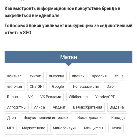
Как выстроить информационное присутствие бренда и
закрепиться в медиаполе
Голосовой поиск усиливает конкуренцию за «единственный
ответ» в SEO
Метки
#бизнес
#китай
#москва
#поиск
#россия
#сша
#япония
ChatGPT
Google
IT-специалисты
Ozon
Rustore
VK
VK Реклама
Wildberries
YandexGPT
Алгоритмы
Алиса
Апдейт
Великобритания
Выдача
Дзен
Искусственный интеллект
Исследования
Канада
МГУ
Маркетплейс
Минобрнауки
Минцифры
Наука