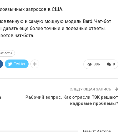
глоязычных запросов в США.
бновленную и самую мощную модель Bard. Чат-бот
ы давать еще более точные и полезные ответы.
етов чат-бота.
ат-боты
Twitter
306
0
СЛЕДУЮЩАЯ ЗАПИСЬ
а
Рабочий вопрос. Как отрасли ТЭК решают
кадровые проблемы?
Еще От Автора