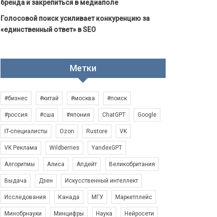
бренда и закрепиться в медиаполе
Голосовой поиск усиливает конкуренцию за
«единственный ответ» в SEO
Метки
#бизнес
#китай
#москва
#поиск
#россия
#сша
#япония
ChatGPT
Google
IT-специалисты
Ozon
Rustore
VK
VK Реклама
Wildberries
YandexGPT
Алгоритмы
Алиса
Апдейт
Великобритания
Выдача
Дзен
Искусственный интеллект
Исследования
Канада
МГУ
Маркетплейс
Минобрнауки
Минцифры
Наука
Нейросети