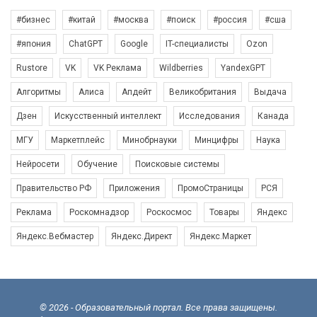
#бизнес
#китай
#москва
#поиск
#россия
#сша
#япония
ChatGPT
Google
IT-специалисты
Ozon
Rustore
VK
VK Реклама
Wildberries
YandexGPT
Алгоритмы
Алиса
Апдейт
Великобритания
Выдача
Дзен
Искусственный интеллект
Исследования
Канада
МГУ
Маркетплейс
Минобрнауки
Минцифры
Наука
Нейросети
Обучение
Поисковые системы
Правительство РФ
Приложения
ПромоСтраницы
РСЯ
Реклама
Роскомнадзор
Роскосмос
Товары
Яндекс
Яндекс.Вебмастер
Яндекс.Директ
Яндекс.Маркет
© 2026 - Образовательный портал. Все права защищены.