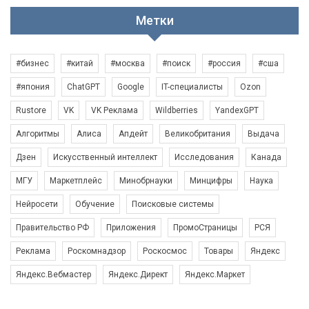
Метки
#бизнес
#китай
#москва
#поиск
#россия
#сша
#япония
ChatGPT
Google
IT-специалисты
Ozon
Rustore
VK
VK Реклама
Wildberries
YandexGPT
Алгоритмы
Алиса
Апдейт
Великобритания
Выдача
Дзен
Искусственный интеллект
Исследования
Канада
МГУ
Маркетплейс
Минобрнауки
Минцифры
Наука
Нейросети
Обучение
Поисковые системы
Правительство РФ
Приложения
ПромоСтраницы
РСЯ
Реклама
Роскомнадзор
Роскосмос
Товары
Яндекс
Яндекс.Вебмастер
Яндекс.Директ
Яндекс.Маркет