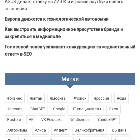
ASUS делает ставку на ИИ-ПК и игровые ноутбуки нового
поколения
Европа движется к технологической автономии
Как выстроить информационное присутствие бренда и
закрепиться в медиаполе
Голосовой поиск усиливает конкуренцию за «единственный
ответ» в SEO
Метки
#бизнес
#китай
#москва
#поиск
#россия
#сша
#япония
ChatGPT
Google
IT-специалисты
Ozon
Rustore
VK
VK Реклама
Wildberries
YandexGPT
Алгоритмы
Алиса
Апдейт
Великобритания
Выдача