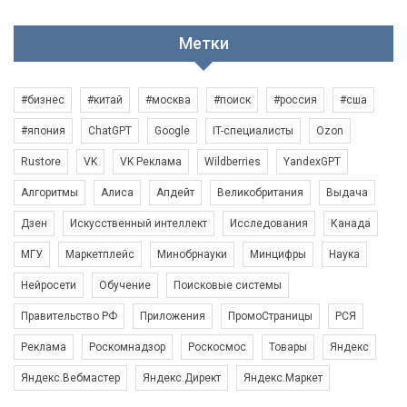
Метки
#бизнес
#китай
#москва
#поиск
#россия
#сша
#япония
ChatGPT
Google
IT-специалисты
Ozon
Rustore
VK
VK Реклама
Wildberries
YandexGPT
Алгоритмы
Алиса
Апдейт
Великобритания
Выдача
Дзен
Искусственный интеллект
Исследования
Канада
МГУ
Маркетплейс
Минобрнауки
Минцифры
Наука
Нейросети
Обучение
Поисковые системы
Правительство РФ
Приложения
ПромоСтраницы
РСЯ
Реклама
Роскомнадзор
Роскосмос
Товары
Яндекс
Яндекс.Вебмастер
Яндекс.Директ
Яндекс.Маркет