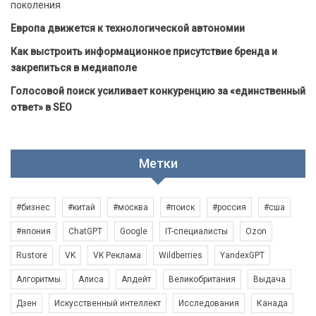
поколения
Европа движется к технологической автономии
Как выстроить информационное присутствие бренда и
закрепиться в медиаполе
Голосовой поиск усиливает конкуренцию за «единственный
ответ» в SEO
Метки
#бизнес
#китай
#москва
#поиск
#россия
#сша
#япония
ChatGPT
Google
IT-специалисты
Ozon
Rustore
VK
VK Реклама
Wildberries
YandexGPT
Алгоритмы
Алиса
Апдейт
Великобритания
Выдача
Дзен
Искусственный интеллект
Исследования
Канада