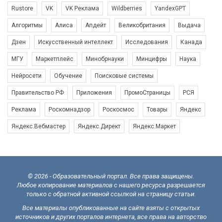
Rustore
VK
VK Реклама
Wildberries
YandexGPT
Алгоритмы
Алиса
Апдейт
Великобритания
Выдача
Дзен
Искусственный интеллект
Исследования
Канада
МГУ
Маркетплейс
Минобрнауки
Минцифры
Наука
Нейросети
Обучение
Поисковые системы
Правительство РФ
Приложения
ПромоСтраницы
РСЯ
Реклама
Роскомнадзор
Роскосмос
Товары
Яндекс
Яндекс.Вебмастер
Яндекс.Директ
Яндекс.Маркет
© 2026 - Образовательный портал. Все права защищены.
Любое копирование материалов с нашего ресурса разрешается
только с обратной активной ссылкой на страницу статьи.
Все материалы опубликованные на сайте взяты с открытых
источников и других порталов интернета, все права на авторство