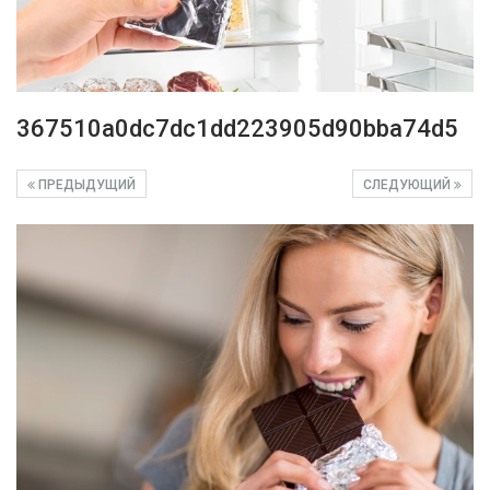
367510a0dc7dc1dd223905d90bba74d5
ПРЕДЫДУЩИЙ
СЛЕДУЮЩИЙ