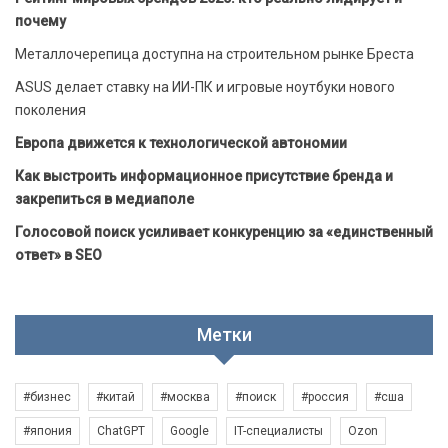
почему
Металлочерепица доступна на строительном рынке Бреста
ASUS делает ставку на ИИ-ПК и игровые ноутбуки нового
поколения
Европа движется к технологической автономии
Как выстроить информационное присутствие бренда и
закрепиться в медиаполе
Голосовой поиск усиливает конкуренцию за «единственный
ответ» в SEO
Метки
#бизнес
#китай
#москва
#поиск
#россия
#сша
#япония
ChatGPT
Google
IT-специалисты
Ozon