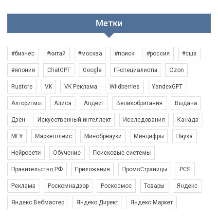
Метки
#бизнес
#китай
#москва
#поиск
#россия
#сша
#япония
ChatGPT
Google
IT-специалисты
Ozon
Rustore
VK
VK Реклама
Wildberries
YandexGPT
Алгоритмы
Алиса
Апдейт
Великобритания
Выдача
Дзен
Искусственный интеллект
Исследования
Канада
МГУ
Маркетплейс
Минобрнауки
Минцифры
Наука
Нейросети
Обучение
Поисковые системы
Правительство РФ
Приложения
ПромоСтраницы
РСЯ
Реклама
Роскомнадзор
Роскосмос
Товары
Яндекс
Яндекс.Вебмастер
Яндекс.Директ
Яндекс.Маркет