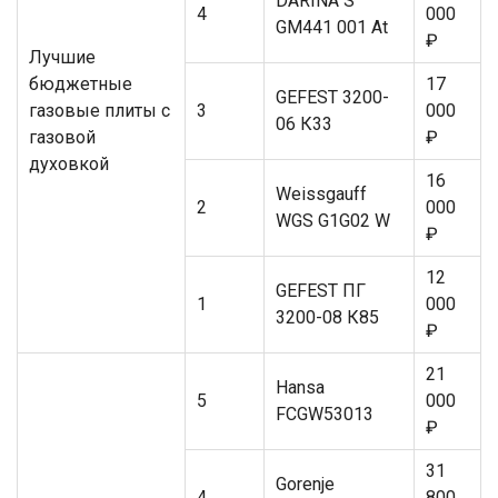
DARINA S
4
000
GM441 001 At
₽
Лучшие
бюджетные
17
GEFEST 3200-
газовые плиты с
3
000
06 К33
газовой
₽
духовкой
16
Weissgauff
2
000
WGS G1G02 W
₽
12
GEFEST ПГ
1
000
3200-08 К85
₽
21
Hansa
5
000
FCGW53013
₽
31
Gorenje
4
800