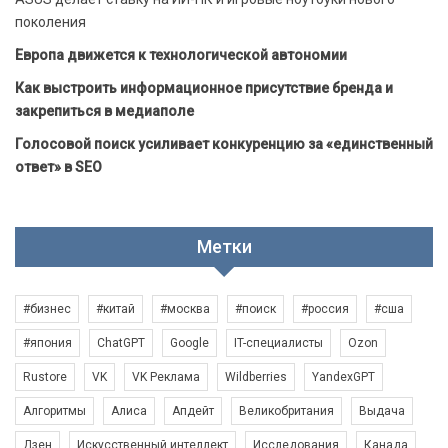
поколения
Европа движется к технологической автономии
Как выстроить информационное присутствие бренда и
закрепиться в медиаполе
Голосовой поиск усиливает конкуренцию за «единственный
ответ» в SEO
Метки
#бизнес
#китай
#москва
#поиск
#россия
#сша
#япония
ChatGPT
Google
IT-специалисты
Ozon
Rustore
VK
VK Реклама
Wildberries
YandexGPT
Алгоритмы
Алиса
Апдейт
Великобритания
Выдача
Дзен
Искусственный интеллект
Исследования
Канада