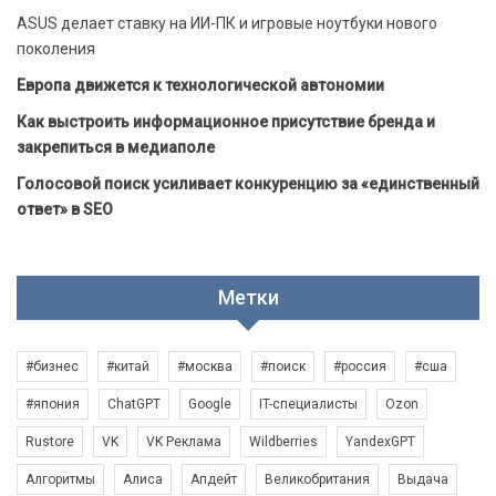
ASUS делает ставку на ИИ-ПК и игровые ноутбуки нового
поколения
Европа движется к технологической автономии
Как выстроить информационное присутствие бренда и
закрепиться в медиаполе
Голосовой поиск усиливает конкуренцию за «единственный
ответ» в SEO
Метки
#бизнес
#китай
#москва
#поиск
#россия
#сша
#япония
ChatGPT
Google
IT-специалисты
Ozon
Rustore
VK
VK Реклама
Wildberries
YandexGPT
Алгоритмы
Алиса
Апдейт
Великобритания
Выдача