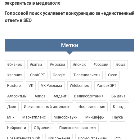
закрепиться в медиаполе
Голосовой поиск усиливает конкуренцию за «единственный
ответ» в SEO
Метки
#бизнес
#китай
#москва
#поиск
#россия
#сша
#япония
ChatGPT
Google
IT-специалисты
Ozon
Rustore
VK
VK Реклама
Wildberries
YandexGPT
Алгоритмы
Алиса
Апдейт
Великобритания
Выдача
Дзен
Искусственный интеллект
Исследования
Канада
МГУ
Маркетплейс
Минобрнауки
Минцифры
Наука
Нейросети
Обучение
Поисковые системы
Правительство РФ
Приложения
ПромоСтраницы
РСЯ