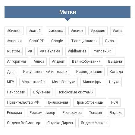
Метки
#бизнес
#китай
#москва
#поиск
#россия
#сша
#япония
ChatGPT
Google
IT-специалисты
Ozon
Rustore
VK
VK Реклама
Wildberries
YandexGPT
Алгоритмы
Алиса
Апдейт
Великобритания
Выдача
Дзен
Искусственный интеллект
Исследования
Канада
МГУ
Маркетплейс
Минобрнауки
Минцифры
Наука
Нейросети
Обучение
Поисковые системы
Правительство РФ
Приложения
ПромоСтраницы
РСЯ
Реклама
Роскомнадзор
Роскосмос
Товары
Яндекс
Яндекс.Вебмастер
Яндекс.Директ
Яндекс.Маркет