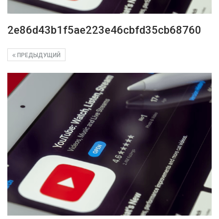
2e86d43b1f5ae223e46cbfd35cb68760
ПРЕДЫДУЩИЙ