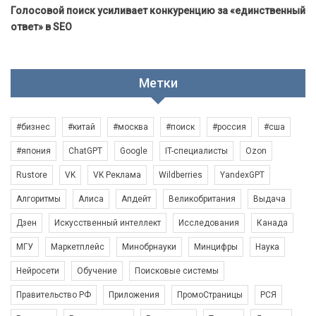
Голосовой поиск усиливает конкуренцию за «единственный
ответ» в SEO
Метки
#бизнес
#китай
#москва
#поиск
#россия
#сша
#япония
ChatGPT
Google
IT-специалисты
Ozon
Rustore
VK
VK Реклама
Wildberries
YandexGPT
Алгоритмы
Алиса
Апдейт
Великобритания
Выдача
Дзен
Искусственный интеллект
Исследования
Канада
МГУ
Маркетплейс
Минобрнауки
Минцифры
Наука
Нейросети
Обучение
Поисковые системы
Правительство РФ
Приложения
ПромоСтраницы
РСЯ