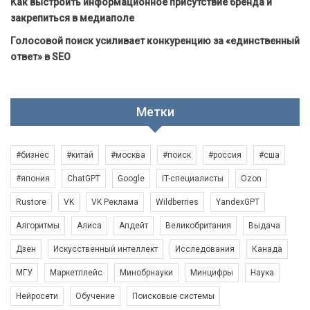
Как выстроить информационное присутствие бренда и
закрепиться в медиаполе
Голосовой поиск усиливает конкуренцию за «единственный
ответ» в SEO
Метки
#бизнес
#китай
#москва
#поиск
#россия
#сша
#япония
ChatGPT
Google
IT-специалисты
Ozon
Rustore
VK
VK Реклама
Wildberries
YandexGPT
Алгоритмы
Алиса
Апдейт
Великобритания
Выдача
Дзен
Искусственный интеллект
Исследования
Канада
МГУ
Маркетплейс
Минобрнауки
Минцифры
Наука
Нейросети
Обучение
Поисковые системы