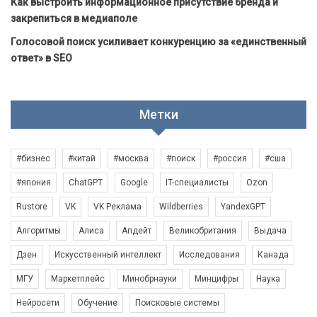
Как выстроить информационное присутствие бренда и
закрепиться в медиаполе
Голосовой поиск усиливает конкуренцию за «единственный
ответ» в SEO
Метки
#бизнес
#китай
#москва
#поиск
#россия
#сша
#япония
ChatGPT
Google
IT-специалисты
Ozon
Rustore
VK
VK Реклама
Wildberries
YandexGPT
Алгоритмы
Алиса
Апдейт
Великобритания
Выдача
Дзен
Искусственный интеллект
Исследования
Канада
МГУ
Маркетплейс
Минобрнауки
Минцифры
Наука
Нейросети
Обучение
Поисковые системы