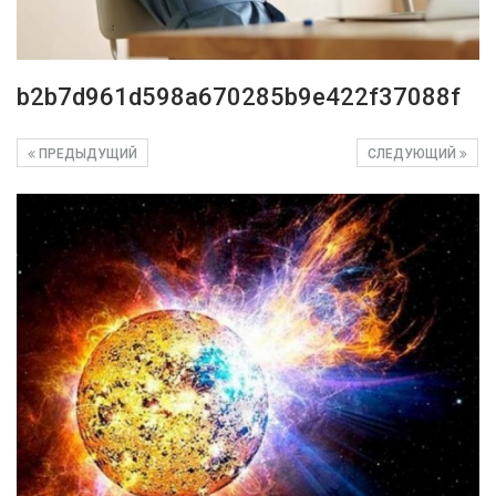
b2b7d961d598a670285b9e422f37088f
ПРЕДЫДУЩИЙ
СЛЕДУЮЩИЙ