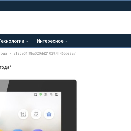
Технологии
Интересное
года
a185e01f8ba020dd210297ff465b89a7
года"