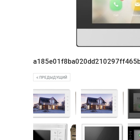
a185e01f8ba020dd210297ff465
ПРЕДЫДУЩИЙ