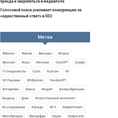
бренда и закрепиться в медиаполе
Голосовой поиск усиливает конкуренцию за
«единственный ответ» в SEO
Метки
#бизнес
#китай
#москва
#поиск
#россия
#сша
#япония
ChatGPT
Google
IT-специалисты
Ozon
Rustore
VK
VK Реклама
Wildberries
YandexGPT
Алгоритмы
Алиса
Апдейт
Великобритания
Выдача
Дзен
Искусственный интеллект
Исследования
Канада
МГУ
Маркетплейс
Минобрнауки
Минцифры
Наука
Нейросети