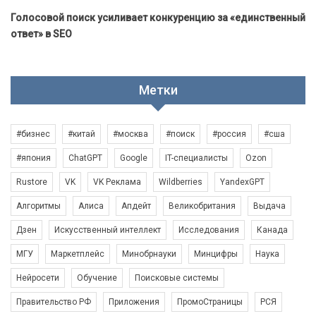
Голосовой поиск усиливает конкуренцию за «единственный
ответ» в SEO
Метки
#бизнес
#китай
#москва
#поиск
#россия
#сша
#япония
ChatGPT
Google
IT-специалисты
Ozon
Rustore
VK
VK Реклама
Wildberries
YandexGPT
Алгоритмы
Алиса
Апдейт
Великобритания
Выдача
Дзен
Искусственный интеллект
Исследования
Канада
МГУ
Маркетплейс
Минобрнауки
Минцифры
Наука
Нейросети
Обучение
Поисковые системы
Правительство РФ
Приложения
ПромоСтраницы
РСЯ