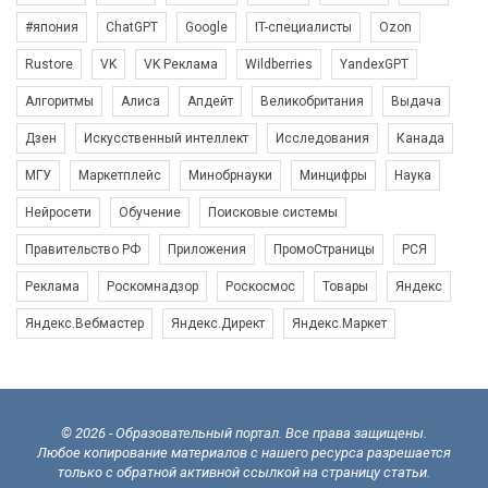
#япония
ChatGPT
Google
IT-специалисты
Ozon
Rustore
VK
VK Реклама
Wildberries
YandexGPT
Алгоритмы
Алиса
Апдейт
Великобритания
Выдача
Дзен
Искусственный интеллект
Исследования
Канада
МГУ
Маркетплейс
Минобрнауки
Минцифры
Наука
Нейросети
Обучение
Поисковые системы
Правительство РФ
Приложения
ПромоСтраницы
РСЯ
Реклама
Роскомнадзор
Роскосмос
Товары
Яндекс
Яндекс.Вебмастер
Яндекс.Директ
Яндекс.Маркет
© 2026 - Образовательный портал. Все права защищены.
Любое копирование материалов с нашего ресурса разрешается
только с обратной активной ссылкой на страницу статьи.