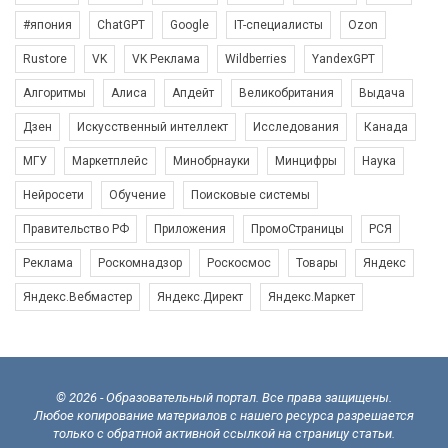
#япония
ChatGPT
Google
IT-специалисты
Ozon
Rustore
VK
VK Реклама
Wildberries
YandexGPT
Алгоритмы
Алиса
Апдейт
Великобритания
Выдача
Дзен
Искусственный интеллект
Исследования
Канада
МГУ
Маркетплейс
Минобрнауки
Минцифры
Наука
Нейросети
Обучение
Поисковые системы
Правительство РФ
Приложения
ПромоСтраницы
РСЯ
Реклама
Роскомнадзор
Роскосмос
Товары
Яндекс
Яндекс.Вебмастер
Яндекс.Директ
Яндекс.Маркет
© 2026 - Образовательный портал. Все права защищены.
Любое копирование материалов с нашего ресурса разрешается
только с обратной активной ссылкой на страницу статьи.