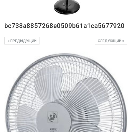
bc738a8857268e0509b61a1ca5677920
ПРЕДЫДУЩИЙ
СЛЕДУЮЩИЙ