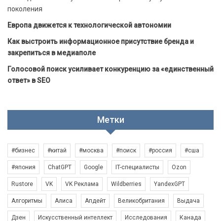
поколения
Европа движется к технологической автономии
Как выстроить информационное присутствие бренда и
закрепиться в медиаполе
Голосовой поиск усиливает конкуренцию за «единственный
ответ» в SEO
Метки
#бизнес
#китай
#москва
#поиск
#россия
#сша
#япония
ChatGPT
Google
IT-специалисты
Ozon
Rustore
VK
VK Реклама
Wildberries
YandexGPT
Алгоритмы
Алиса
Апдейт
Великобритания
Выдача
Дзен
Искусственный интеллект
Исследования
Канада