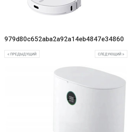
979d80c652aba2a92a14eb4847e34860
ПРЕДЫДУЩИЙ
СЛЕДУЮЩИЙ