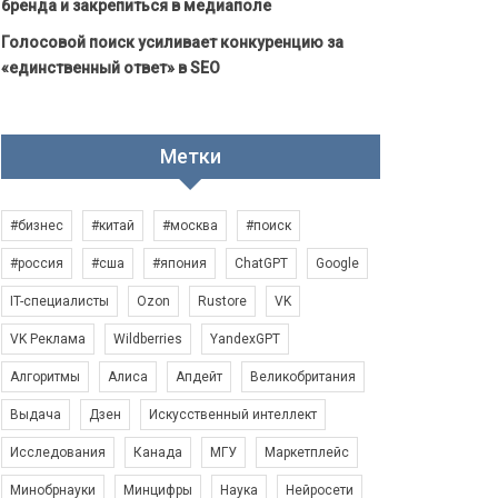
бренда и закрепиться в медиаполе
Голосовой поиск усиливает конкуренцию за
«единственный ответ» в SEO
Метки
#бизнес
#китай
#москва
#поиск
#россия
#сша
#япония
ChatGPT
Google
IT-специалисты
Ozon
Rustore
VK
VK Реклама
Wildberries
YandexGPT
Алгоритмы
Алиса
Апдейт
Великобритания
Выдача
Дзен
Искусственный интеллект
Исследования
Канада
МГУ
Маркетплейс
Минобрнауки
Минцифры
Наука
Нейросети