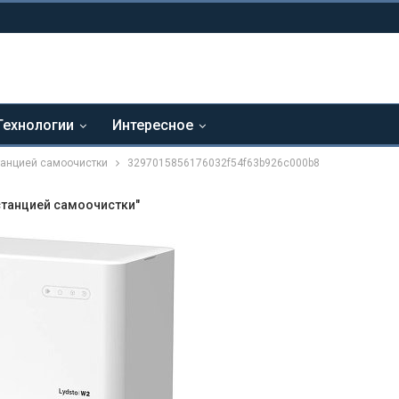
Технологии
Интересное
танцией самоочистки
3297015856176032f54f63b926c000b8
станцией самоочистки"