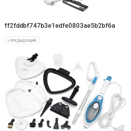
ff2fddbf747b3e1edfe0803ae5b2bf6a
ПРЕДЫДУЩИЙ