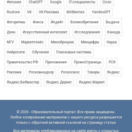
#япония
ChatGPT
Google
IT-специалисты
Ozon
Rustore
VK
VK Реклама
Wildberries
YandexGPT
Алгоритмы
Алиса
Апдейт
Великобритания
Выдача
Дзен
Искусственный интеллект
Исследования
Канада
МГУ
Маркетплейс
Минобрнауки
Минцифры
Наука
Нейросети
Обучение
Поисковые системы
Правительство РФ
Приложения
ПромоСтраницы
РСЯ
Реклама
Роскомнадзор
Роскосмос
Товары
Яндекс
Яндекс.Вебмастер
Яндекс.Директ
Яндекс.Маркет
© 2026 - Образовательный портал. Все права защищены.
Любое копирование материалов с нашего ресурса разрешается
только с обратной активной ссылкой на страницу статьи.
Все материалы опубликованные на сайте взяты с открытых