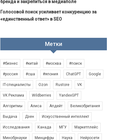
бренда и закрепиться в медиаполе
Голосовой поиск усиливает конкуренцию за
«единственный ответ» в SEO
Метки
#бизнес
#китай
#москва
#поиск
#россия
#сша
#япония
ChatGPT
Google
IT-специалисты
Ozon
Rustore
VK
VK Реклама
Wildberries
YandexGPT
Алгоритмы
Алиса
Апдейт
Великобритания
Выдача
Дзен
Искусственный интеллект
Исследования
Канада
МГУ
Маркетплейс
Минобрнауки
Минцифры
Наука
Нейросети