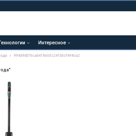
Технологии
Интересное
года
994d9db76cab418e55c241b5cf494ca2
года"