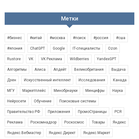
Метки
#бизнес
#китай
#москва
#поиск
#россия
#сша
#япония
ChatGPT
Google
IT-специалисты
Ozon
Rustore
VK
VK Реклама
Wildberries
YandexGPT
Алгоритмы
Алиса
Апдейт
Великобритания
Выдача
Дзен
Искусственный интеллект
Исследования
Канада
МГУ
Маркетплейс
Минобрнауки
Минцифры
Наука
Нейросети
Обучение
Поисковые системы
Правительство РФ
Приложения
ПромоСтраницы
РСЯ
Реклама
Роскомнадзор
Роскосмос
Товары
Яндекс
Яндекс.Вебмастер
Яндекс.Директ
Яндекс.Маркет