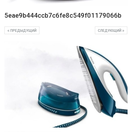
5eae9b444ccb7c6fe8c549f01179066b
ПРЕДЫДУЩИЙ
СЛЕДУЮЩИЙ