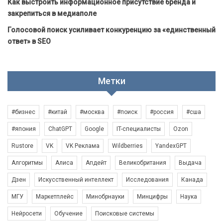
Как выстроить информационное присутствие бренда и
закрепиться в медиаполе
Голосовой поиск усиливает конкуренцию за «единственный
ответ» в SEO
Метки
#бизнес
#китай
#москва
#поиск
#россия
#сша
#япония
ChatGPT
Google
IT-специалисты
Ozon
Rustore
VK
VK Реклама
Wildberries
YandexGPT
Алгоритмы
Алиса
Апдейт
Великобритания
Выдача
Дзен
Искусственный интеллект
Исследования
Канада
МГУ
Маркетплейс
Минобрнауки
Минцифры
Наука
Нейросети
Обучение
Поисковые системы